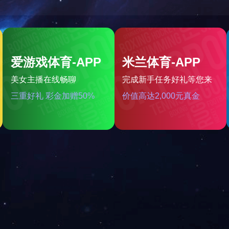
新闻资讯
公司新闻
行业动态
扫描进入手机站
© 米兰体育 All Rights Reserved
冀ICP备2022022307号-1
网站制作