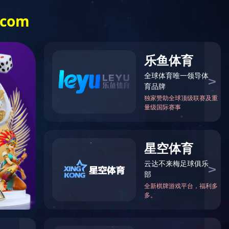
服务热线：
0312-6783309
户服务
诚聘英才
米兰online(中国)
您的位置：
首页
>
实验室