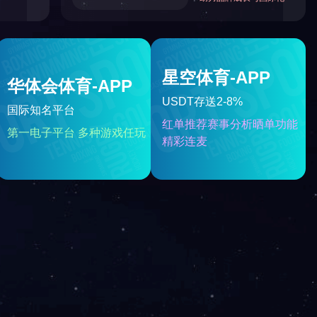
米兰体育
电话：0312-6783309
邮编：071000
邮箱：bdkeh@sina.com
网址：http://www.gdcf868.com
地址：保定市北二环5699号大学科技园1-B-502
：
三金网络