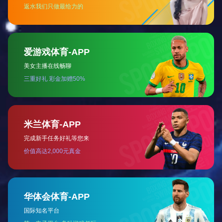
爱心彰显责任，使命呼唤担当！面对灾情，我们做力所能及的
小事，用实际行动支持企业复工复产。